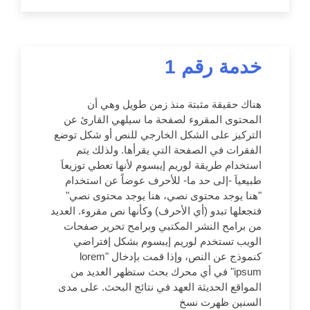
خدمة رقم 1
هناك حقيقة مثبتة منذ زمن طويل وهي أن
المحتوى المقروء لصفحة ما سيلهي القارئ عن
التركيز على الشكل الخارجي للنص أو شكل توضع
الفقرات في الصفحة التي يقرأها. ولذلك يتم
استخدام طريقة لوريم إيبسوم لأنها تعطي توزيعاَ
طبيعياَ -إلى حد ما- للأحرف عوضاً عن استخدام
"هنا يوجد محتوى نصي، هنا يوجد محتوى نصي"
فتجعلها تبدو (أي الأحرف) وكأنها نص مقروء. العديد
من برامح النشر المكتبي وبرامح تحرير صفحات
الويب تستخدم لوريم إيبسوم بشكل إفتراضي
كنموذج عن النص، وإذا قمت بإدخال "lorem
ipsum" في أي محرك بحث ستظهر العديد من
المواقع الحديثة العهد في نتائج البحث. على مدى
السنين ظهرت نسخ