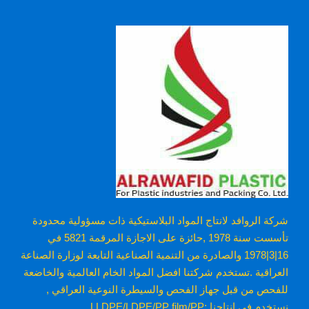
شركة الروافد لانتاج المواد البلاستيكية ذات مسؤولية محدودة
تأسست سنة 1978 ,حائزة على الاجازة المرقمة 5821 في
16|3|1978 والصادرة من التنمية الصناعية التابعة لوزارة الصناعة
العراقية .تستخدم شركتنا افضل المواد الخام العالمية والخاضعة
للفحص من قبل جهاز الفحص والسيطرة النوعية العراقي ,
نستخدم في انتاجنا :LLDPE/LDPE/PP film/PP