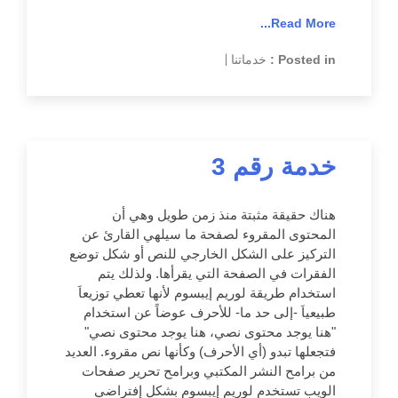
Read More...
Posted in :
خدماتنا
|
خدمة رقم 3
هناك حقيقة مثبتة منذ زمن طويل وهي أن
المحتوى المقروء لصفحة ما سيلهي القارئ عن
التركيز على الشكل الخارجي للنص أو شكل توضع
الفقرات في الصفحة التي يقرأها. ولذلك يتم
استخدام طريقة لوريم إيبسوم لأنها تعطي توزيعاَ
طبيعياَ -إلى حد ما- للأحرف عوضاً عن استخدام
"هنا يوجد محتوى نصي، هنا يوجد محتوى نصي"
فتجعلها تبدو (أي الأحرف) وكأنها نص مقروء. العديد
من برامح النشر المكتبي وبرامح تحرير صفحات
الويب تستخدم لوريم إيبسوم بشكل إفتراضي