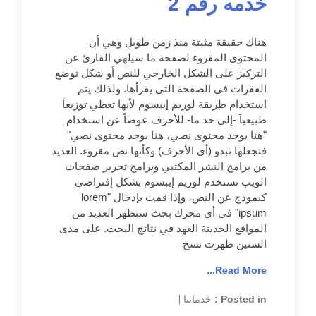
خدمه رقم 2
هناك حقيقة مثبتة منذ زمن طويل وهي أن
المحتوى المقروء لصفحة ما سيلهي القارئ عن
التركيز على الشكل الخارجي للنص أو شكل توضع
الفقرات في الصفحة التي يقرأها. ولذلك يتم
استخدام طريقة لوريم إيبسوم لأنها تعطي توزيعاَ
طبيعياَ -إلى حد ما- للأحرف عوضاً عن استخدام
"هنا يوجد محتوى نصي، هنا يوجد محتوى نصي"
فتجعلها تبدو (أي الأحرف) وكأنها نص مقروء. العديد
من برامح النشر المكتبي وبرامح تحرير صفحات
الويب تستخدم لوريم إيبسوم بشكل إفتراضي
كنموذج عن النص، وإذا قمت بإدخال "lorem
ipsum" في أي محرك بحث ستظهر العديد من
المواقع الحديثة العهد في نتائج البحث. على مدى
السنين ظهرت نسخ
Read More...
Posted in :
خدماتنا
|