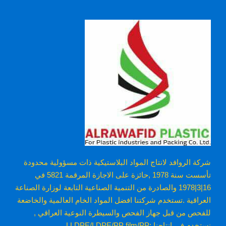
شركة الروافد لانتاج المواد البلاستيكية ذات مسؤولية محدودة
تأسست سنة 1978 ,حائزة على الاجازة المرقمة 5821 في
16|3|1978 والصادرة من التنمية الصناعية التابعة لوزارة الصناعة
العراقية .تستخدم شركتنا افضل المواد الخام العالمية والخاضعة
للفحص من قبل جهاز الفحص والسيطرة النوعية العراقي ,
نستخدم في انتاجنا :LLDPE/LDPE/PP film/PP