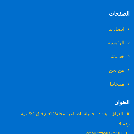
الصفحات
اتصل بنا
الرئيسيه
خدماتنا
من نحن
منتجاتنا
العنوان
العراق - بغداد - جميلة الصناعية محلة/514 /زقاق 24/بناية
رقم 4
009647706240461