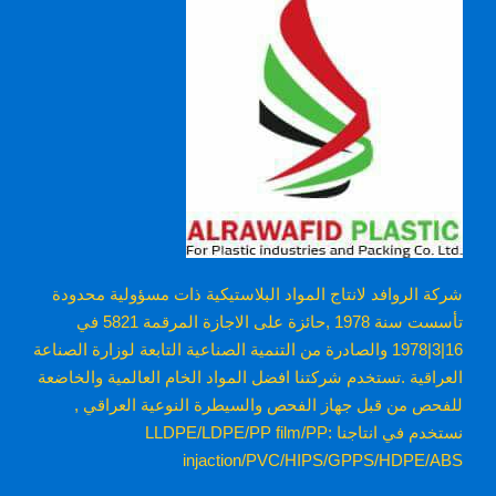
شركة الروافد لانتاج المواد البلاستيكية ذات مسؤولية محدودة
تأسست سنة 1978 ,حائزة على الاجازة المرقمة 5821 في
16|3|1978 والصادرة من التنمية الصناعية التابعة لوزارة الصناعة
العراقية .تستخدم شركتنا افضل المواد الخام العالمية والخاضعة
للفحص من قبل جهاز الفحص والسيطرة النوعية العراقي ,
نستخدم في انتاجنا :LLDPE/LDPE/PP film/PP
injaction/PVC/HIPS/GPPS/HDPE/ABS