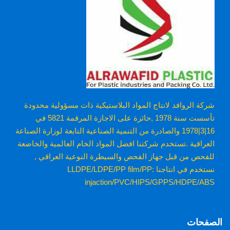
شركة الروافد لانتاج المواد البلاستيكية ذات مسؤولية محدودة
تأسست سنة 1978 ,حائزة على الاجازة المرقمة 5821 في
16|3|1978 والصادرة من التنمية الصناعية التابعة لوزارة الصناعة
العراقية .تستخدم شركتنا افضل المواد الخام العالمية والخاضعة
للفحص من قبل جهاز الفحص والسيطرة النوعية العراقي ,
نستخدم في انتاجنا :LLDPE/LDPE/PP film/PP
injaction/PVC/HIPS/GPPS/HDPE/ABS
الصفحات