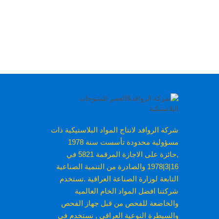
شركة الروافد لانتاج المواد البلاستيكية ذات
مسؤولية محدودة تأسست سنة 1978
,حائزة على الاجازة المرقمة 5821 في
16|3|1978 والصادرة من التنمية الصناعية
التابعة لوزارة الصناعة العراقية .تستخدم
شركتنا افضل المواد الخام العالمية
والخاضعة للفحص من قبل جهاز الفحص
والسيطرة النوعية العراقي , نستخدم في