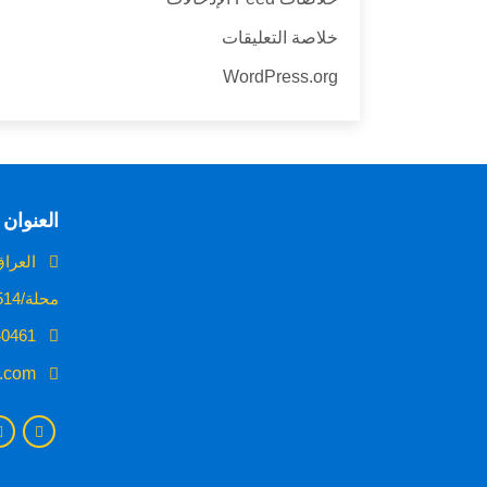
خلاصة التعليقات
WordPress.org
العنوان
العراق 
محلة/514 /زقاق 24/بناية رقم 4
009647706240461
c.com