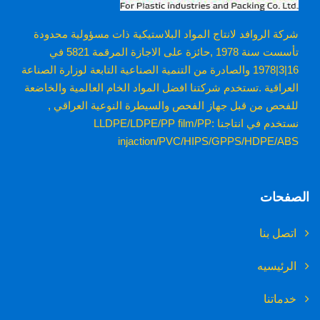
شركة الروافد لانتاج المواد البلاستيكية ذات مسؤولية محدودة
تأسست سنة 1978 ,حائزة على الاجازة المرقمة 5821 في
16|3|1978 والصادرة من التنمية الصناعية التابعة لوزارة الصناعة
العراقية .تستخدم شركتنا افضل المواد الخام العالمية والخاضعة
للفحص من قبل جهاز الفحص والسيطرة النوعية العراقي ,
نستخدم في انتاجنا :LLDPE/LDPE/PP film/PP
injaction/PVC/HIPS/GPPS/HDPE/ABS
الصفحات
اتصل بنا
الرئيسيه
خدماتنا