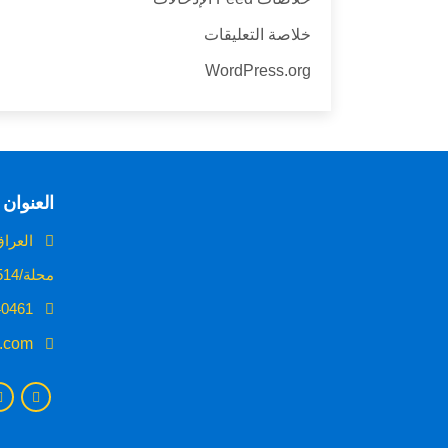
خلاصة التعليقات
WordPress.org
العنوان
العراق 
محلة/514 /زقاق 24/بناية رقم 4
009647706240461
c.com