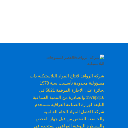
شركة الروافد لانتاج المواد البلاستيكية ذات
مسؤولية محدودة تأسست سنة 1978
,حائزة على الاجازة المرقمة 5821 في
16|3|1978 والصادرة من التنمية الصناعية
التابعة لوزارة الصناعة العراقية .تستخدم
شركتنا افضل المواد الخام العالمية
والخاضعة للفحص من قبل جهاز الفحص
والسيطرة النوعية العراقي , نستخدم في