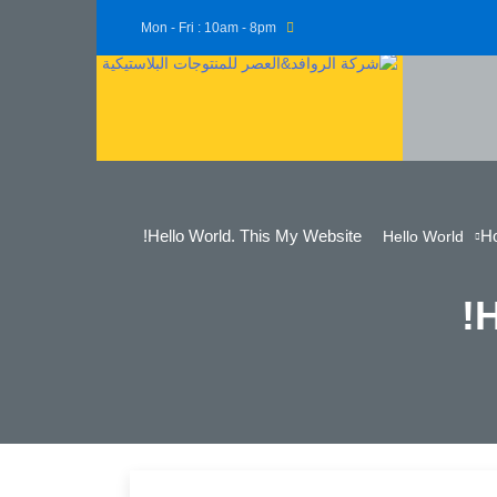
Mon - Fri : 10am - 8pm
Hello World. This My Website!
H
Hello World
H