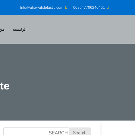
Info@alrawafidplastic.com
009647706240461
الرئيسيه
من 
e!