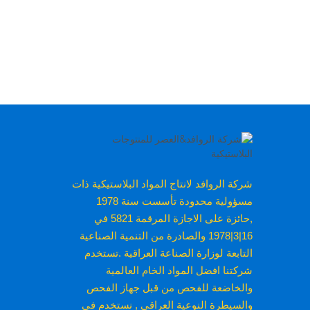
شركة الروافد لانتاج المواد البلاستيكية ذات
مسؤولية محدودة تأسست سنة 1978
,حائزة على الاجازة المرقمة 5821 في
16|3|1978 والصادرة من التنمية الصناعية
التابعة لوزارة الصناعة العراقية .تستخدم
شركتنا افضل المواد الخام العالمية
والخاضعة للفحص من قبل جهاز الفحص
والسيطرة النوعية العراقي , نستخدم في