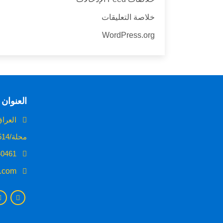
خلاصة التعليقات
WordPress.org
العنوان
العراق 
محلة/514 /زقاق 24/بناية رقم 4
009647706240461
c.com